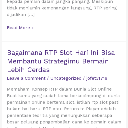
kepada pemain dalam jangka panjang. Meskipun
tidak menjamin kemenangan langsung, RTP sering
dijadikan […]
Read More »
Bagaimana
Bagaimana RTP Slot Hari Ini Bisa
RTP
Membantu Strategimu Bermain
Slot
Lebih Cerdas
Hari
Ini
Leave a Comment
/
Uncategorized
/
jofet31719
Bisa
Memahami Konsep RTP dalam Dunia Slot Online
Membantu
Buat kamu yang sudah lama berkecimpung di dunia
Strategimu
permainan online bertema slot, istilah rtp slot pasti
Bermain
bukan hal baru. RTP atau Return to Player adalah
Lebih
persentase teoritis yang menunjukkan seberapa
Cerdas
besar peluang pengembalian dana ke pemain dalam