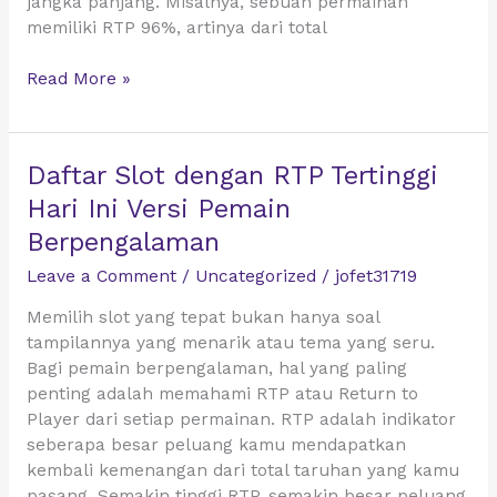
jangka panjang. Misalnya, sebuah permainan
memiliki RTP 96%, artinya dari total
Read More »
Daftar
Daftar Slot dengan RTP Tertinggi
Slot
Hari Ini Versi Pemain
dengan
Berpengalaman
RTP
Tertinggi
Leave a Comment
/
Uncategorized
/
jofet31719
Hari
Memilih slot yang tepat bukan hanya soal
Ini
tampilannya yang menarik atau tema yang seru.
Versi
Bagi pemain berpengalaman, hal yang paling
Pemain
penting adalah memahami RTP atau Return to
Berpengalaman
Player dari setiap permainan. RTP adalah indikator
seberapa besar peluang kamu mendapatkan
kembali kemenangan dari total taruhan yang kamu
pasang. Semakin tinggi RTP, semakin besar peluang