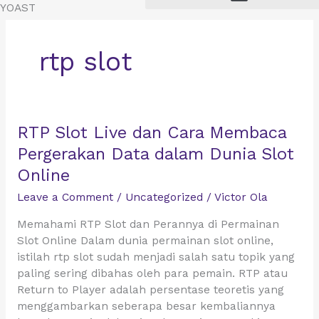
Skip
YOAST
to
content
rtp slot
RTP
RTP Slot Live dan Cara Membaca
Slot
Pergerakan Data dalam Dunia Slot
Live
Online
dan
Cara
Leave a Comment
/
Uncategorized
/
Victor Ola
Membaca
Memahami RTP Slot dan Perannya di Permainan
Pergerakan
Slot Online Dalam dunia permainan slot online,
Data
istilah rtp slot sudah menjadi salah satu topik yang
dalam
paling sering dibahas oleh para pemain. RTP atau
Dunia
Return to Player adalah persentase teoretis yang
Slot
menggambarkan seberapa besar kembaliannya
Online