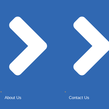
About Us
Contact Us