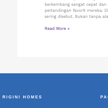
sbobet
berkembang sangat cepat dan 
Dibanding
pertandingan favorit mereka. D
Platform
sering disebut. Bukan tanpa al
Lain?
Read More »
RIGINI HOMES
PA