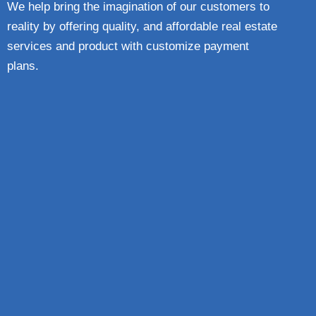
We help bring the imagination of our customers to
reality by offering quality, and affordable real estate
services and product with customize payment
plans.