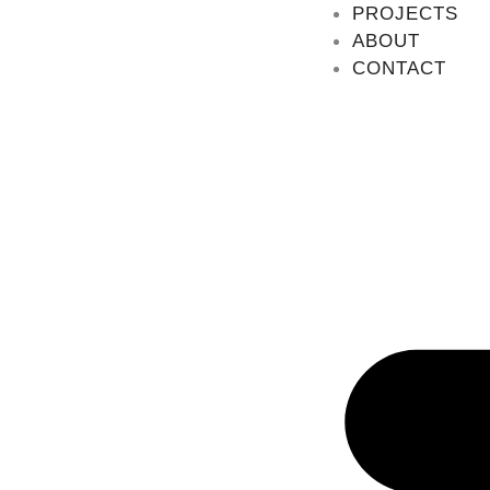
Skip
YOAST
PROJECTS
to
ABOUT
content
CONTACT