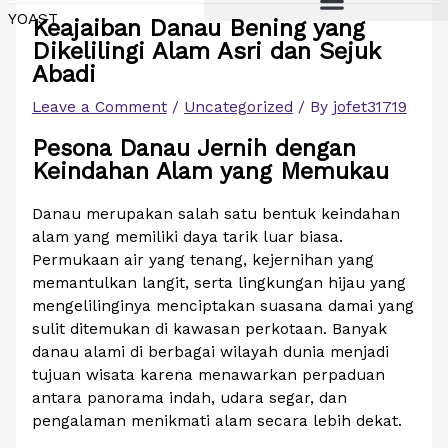
Type
Name*
Email*
Website
Skip
YOAST
Keajaiban Danau Bening yang
here..
to
Dikelilingi Alam Asri dan Sejuk
content
Abadi
Leave a Comment
/
Uncategorized
/ By
jofet31719
Pesona Danau Jernih dengan
Keindahan Alam yang Memukau
Danau merupakan salah satu bentuk keindahan
alam yang memiliki daya tarik luar biasa.
Permukaan air yang tenang, kejernihan yang
memantulkan langit, serta lingkungan hijau yang
mengelilinginya menciptakan suasana damai yang
sulit ditemukan di kawasan perkotaan. Banyak
danau alami di berbagai wilayah dunia menjadi
tujuan wisata karena menawarkan perpaduan
antara panorama indah, udara segar, dan
pengalaman menikmati alam secara lebih dekat.