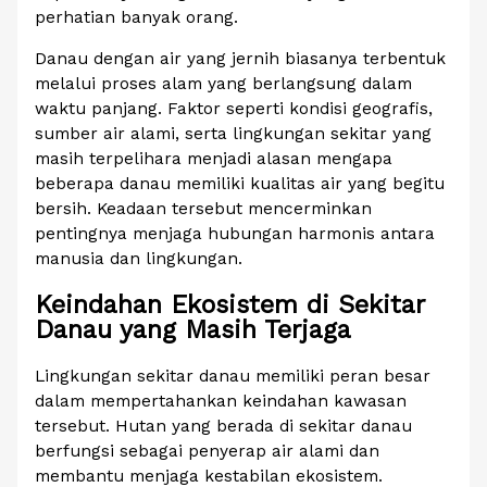
perhatian banyak orang.
Danau dengan air yang jernih biasanya terbentuk
melalui proses alam yang berlangsung dalam
waktu panjang. Faktor seperti kondisi geografis,
sumber air alami, serta lingkungan sekitar yang
masih terpelihara menjadi alasan mengapa
beberapa danau memiliki kualitas air yang begitu
bersih. Keadaan tersebut mencerminkan
pentingnya menjaga hubungan harmonis antara
manusia dan lingkungan.
Keindahan Ekosistem di Sekitar
Danau yang Masih Terjaga
Lingkungan sekitar danau memiliki peran besar
dalam mempertahankan keindahan kawasan
tersebut. Hutan yang berada di sekitar danau
berfungsi sebagai penyerap air alami dan
membantu menjaga kestabilan ekosistem.