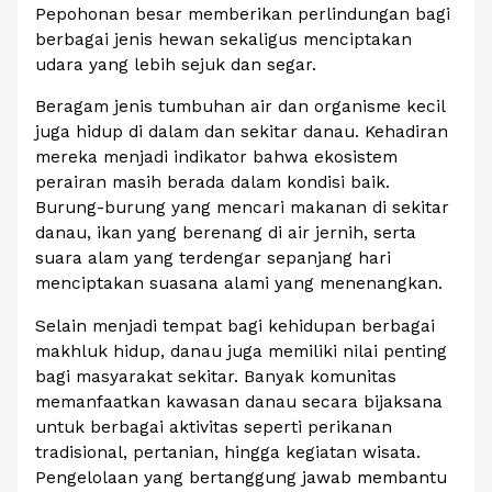
Pepohonan besar memberikan perlindungan bagi
berbagai jenis hewan sekaligus menciptakan
udara yang lebih sejuk dan segar.
Beragam jenis tumbuhan air dan organisme kecil
juga hidup di dalam dan sekitar danau. Kehadiran
mereka menjadi indikator bahwa ekosistem
perairan masih berada dalam kondisi baik.
Burung-burung yang mencari makanan di sekitar
danau, ikan yang berenang di air jernih, serta
suara alam yang terdengar sepanjang hari
menciptakan suasana alami yang menenangkan.
Selain menjadi tempat bagi kehidupan berbagai
makhluk hidup, danau juga memiliki nilai penting
bagi masyarakat sekitar. Banyak komunitas
memanfaatkan kawasan danau secara bijaksana
untuk berbagai aktivitas seperti perikanan
tradisional, pertanian, hingga kegiatan wisata.
Pengelolaan yang bertanggung jawab membantu