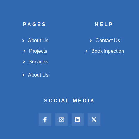
PAGES
HELP
About Us
Contact Us
Projects
Book Inpection
Services
About Us
SOCIAL MEDIA
F
I
L
X
a
n
i
-
c
s
n
t
e
t
k
w
b
a
e
i