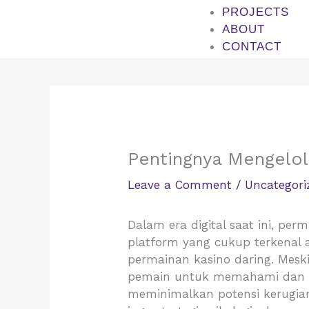
PROJECTS
ABOUT
CONTACT
Pentingnya Mengelol
Leave a Comment
/
Uncategori
Dalam era digital saat ini, pe
platform yang cukup terkenal
permainan kasino daring. Mes
pemain untuk memahami dan me
meminimalkan potensi kerugian