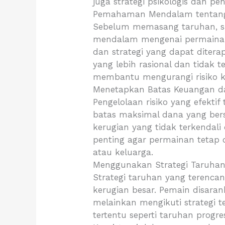
juga strategi psikologis dan 
Pemahaman Mendalam tentang
Sebelum memasang taruhan, sa
mendalam mengenai permainan 
dan strategi yang dapat dite
yang lebih rasional dan tidak
membantu mengurangi risiko ke
Menetapkan Batas Keuangan da
Pengelolaan risiko yang efekti
batas maksimal dana yang bers
kerugian yang tidak terkendali
penting agar permainan tetap
atau keluarga.
Menggunakan Strategi Taruhan
Strategi taruhan yang terenca
kerugian besar. Pemain disara
melainkan mengikuti strategi t
tertentu seperti taruhan progre