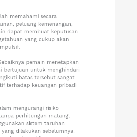
alah memahami secara
ainan, peluang kemenangan,
main dapat membuat keputusan
engetahuan yang cukup akan
mpulsif.
i. Sebaiknya pemain menetapkan
ni bertujuan untuk menghindari
ngikuti batas tersebut sangat
if terhadap keuangan pribadi
alam mengurangi risiko
 tanpa perhitungan matang,
enggunakan sistem taruhan
is yang dilakukan sebelumnya.