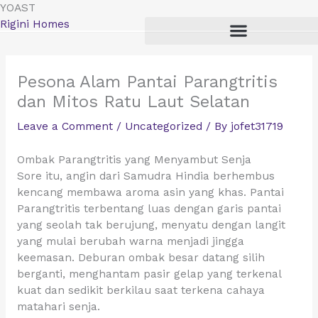
Skip
YOAST
to
Rigini Homes
content
Pesona Alam Pantai Parangtritis
dan Mitos Ratu Laut Selatan
Leave a Comment
/
Uncategorized
/ By
jofet31719
Ombak Parangtritis yang Menyambut Senja
Sore itu, angin dari Samudra Hindia berhembus
kencang membawa aroma asin yang khas. Pantai
Parangtritis terbentang luas dengan garis pantai
yang seolah tak berujung, menyatu dengan langit
yang mulai berubah warna menjadi jingga
keemasan. Deburan ombak besar datang silih
berganti, menghantam pasir gelap yang terkenal
kuat dan sedikit berkilau saat terkena cahaya
matahari senja.